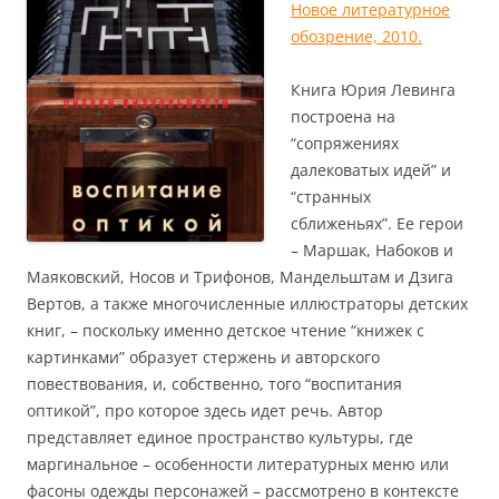
Новое литературное
обозрение, 2010.
Книга Юрия Левинга
построена на
“сопряжениях
далековатых идей” и
“странных
сближеньях”. Ее герои
– Маршак, Набоков и
Маяковский, Носов и Трифонов, Мандельштам и Дзига
Вертов, а также многочисленные иллюстраторы детских
книг, – поскольку именно детское чтение “книжек с
картинками” образует стержень и авторского
повествования, и, собственно, того “воспитания
оптикой”, про которое здесь идет речь. Автор
представляет единое пространство культуры, где
маргинальное – особенности литературных меню или
фасоны одежды персонажей – рассмотрено в контексте