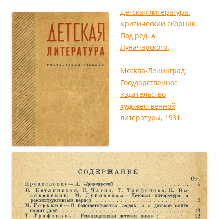
Детская литература.
Критический сборник.
Под ред. А.
Луначарского.
Москва-Ленинград:
Государственное
издательство
художественной
литературы, 1931.