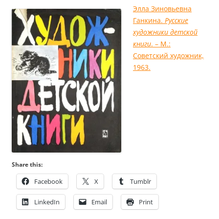
Элла Зиновьевна
Ганкина.
Русские
художники детской
книги
. – М.:
Советский художник,
1963.
Share this:
Facebook
X
Tumblr
LinkedIn
Email
Print