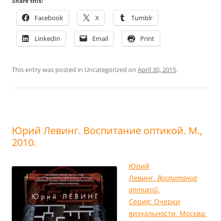
Share this:
Facebook
X
Tumblr
LinkedIn
Email
Print
This entry was posted in Uncategorized on
April 30, 2015
.
Юрий Левинг. Воспитание оптикой. М.,
2010.
Юрий
Левинг.
Воспитание
оптикой
.
Серия: Очерки
визуальности. Москва: