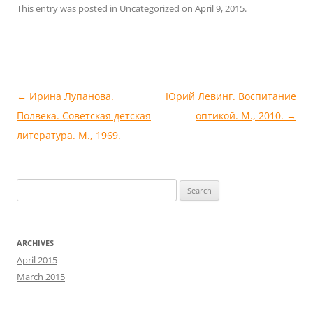
This entry was posted in Uncategorized on
April 9, 2015
.
Post
←
Ирина Лупанова.
Юрий Левинг. Воспитание
navigation
Полвека. Советская детская
оптикой. М., 2010.
→
литература. М., 1969.
Search
for:
ARCHIVES
April 2015
March 2015